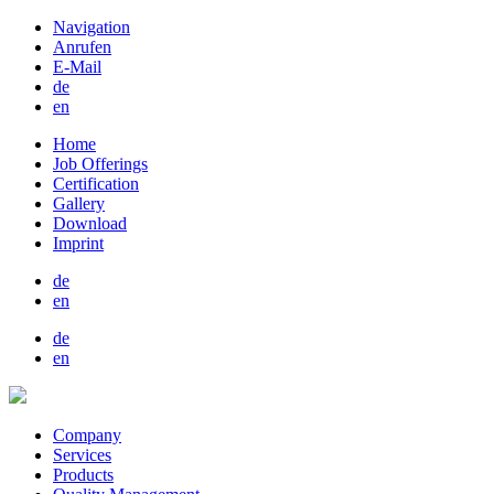
Navigation
Anrufen
E-Mail
de
en
Home
Job Offerings
Certification
Gallery
Download
Imprint
de
en
de
en
Company
Services
Products