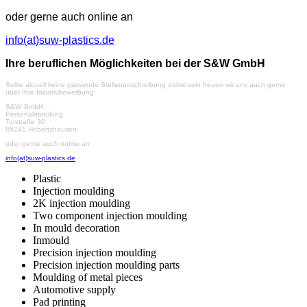
oder gerne auch online an
info(at)suw-plastics.de
Ihre beruflichen Möglichkeiten bei der S&W GmbH
Sollte aktuell keine passende Stellenauschreibung dabei sein freuen wir uns auch gerne
über Ihre Initiativbewerbung:
S&W GmbH
Personalabteilung
Torstraße 30
85241 Hebertshausen
oder gerne auch online an
info(at)suw-plastics.de
Plastic
Injection moulding
2K injection moulding
Two component injection moulding
In mould decoration
Inmould
Precision injection moulding
Precision injection moulding parts
Moulding of metal pieces
Automotive supply
Pad printing